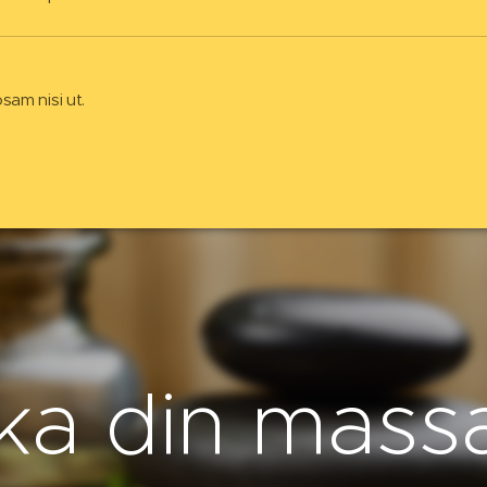
osam nisi ut.
ka din mass