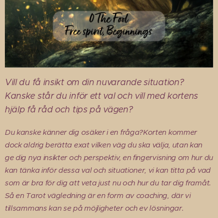
Vill du få insikt om din nuvarande situation?
Kanske står du inför ett val och vill med kortens
hjälp få råd och tips på vägen?
Du kanske känner dig osäker i en fråga?
Korten kommer
dock aldrig berätta exat vilken väg du ska välja, utan kan
ge dig nya insikter och perspektiv, en fingervisning om hur du
kan tänka inför dessa val och situationer, vi kan titta på vad
som är bra för dig att veta just nu och hur du tar dig framåt.
Så en Tarot vägledning är en form av coaching, där vi
tillsammans kan se på möjligheter och ev lösningar.