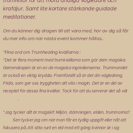
trumresor för att möta andliga vägledare och
krafdjur. Samt lite kortare stärkande guidade
meditationer.
Om du känner dig dragen till att vara med, hör av dig så får
du mer info om när nästa event kommer hållas..
"Fina ord om Trumhealing kvällarna :
"Det är flera moment med trumkvällarna som gör dem magiska.
Gemenskapen är en av de magiska ingredienserna. Trummandet
är också en viktig krydda. Framförallt så är det din vägledning,
Frida, som ger oss tryggheten att vila i magin. Det är en del av
receptet för dessa fina kvällar. Tack för att du serverar det så väl
🙏🏽✨💫.
"
Jag tycker allt är magiskt!
Miljön, stämningen, elden, trummorna!!
🔥🥁
Sen tycker jag om när man får en tydlig uppgift eller nåt att
fokusera på.
Att sitta runt en eld med ett gäng kvinnor är i sig