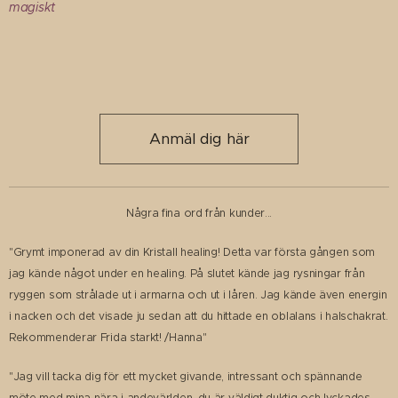
magiskt🌟
Anmäl dig här
Några fina ord från kunder...
"Grymt imponerad av din Kristall healing! Detta var första gången som
jag kände något under en healing. På slutet kände jag rysningar från
ryggen som strålade ut i armarna och ut i låren. Jag kände även energin
i nacken och det visade ju sedan att du hittade en oblalans i halschakrat.
Rekommenderar Frida starkt! /Hanna"
"Jag vill tacka dig för ett mycket givande, intressant och spännande
möte med mina nära i andevärlden, du är väldigt duktig och lyckades