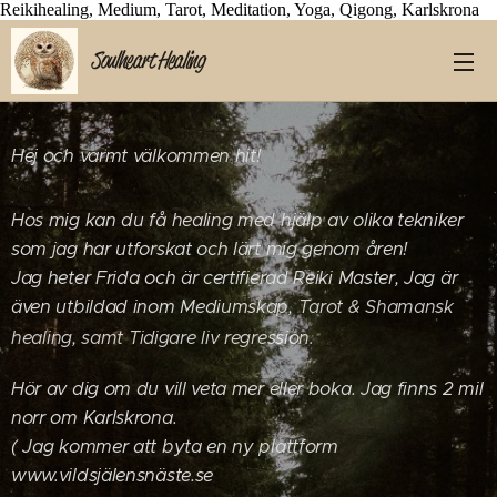
Reikihealing, Medium, Tarot, Meditation, Yoga, Qigong, Karlskrona
Soulheart
Healing
Hej och varmt välkommen hit!
Hos mig kan du få healing med hjälp av olika tekniker
som jag har utforskat och lärt mig genom åren!
Jag heter Frida och är certifierad Reiki Master, Jag är
även utbildad inom Mediumskap,
Tarot & Shamansk
healing, samt
Tidigare liv regression
.
Hör av dig om du vill veta mer eller boka. Jag finns 2 mil
norr om Karlskrona.
( Jag kommer att byta en ny plattform
www.vildsjälensnäste.se